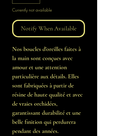
Currently not available
Notify When Available
Nos boucles d'oreilles faites à
la main sont conçues avec
amour et une attention
particulière aux détails. Elles
sont fabriquées à partir de
résine de haute qualité et avec
de vraies orchidées,
garantissant durabilité et une
belle finition qui perdurera
pendant des années.