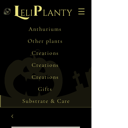
L
p
eli
lanty
Anthuriums
Other plants
Creations
Creations
Creations
Gifts
Substrate & Care