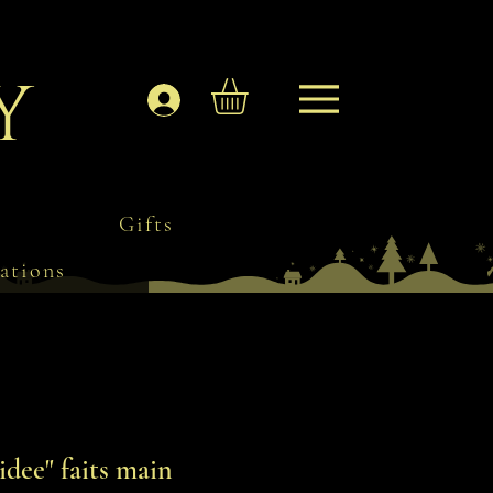
y
Log In
Gifts
ations
idee" faits main