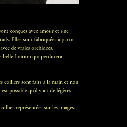
n sont conçues avec amour et une
ails. Elles sont fabriquées à partir
 avec de vraies orchidées,
e belle finition qui perdurera
 colliers sont faits à la main et non
est possible qu'il y ait de légères
ollier représentées sur les images.