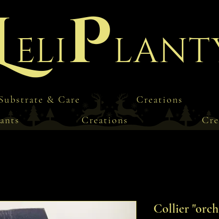
L
P
eli
lant
Substrate & Care
Creations
ants
Creations
Cre
Collier "orch