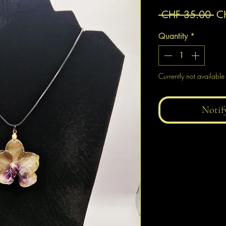
Re
 CHF 35.00 
C
Pr
Quantity
*
Currently not available
Notif