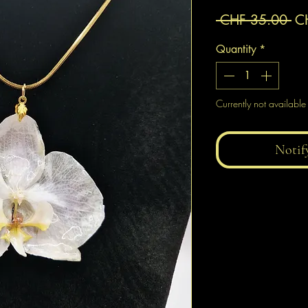
Re
 CHF 35.00 
C
Pr
Quantity
*
Currently not available
Notif