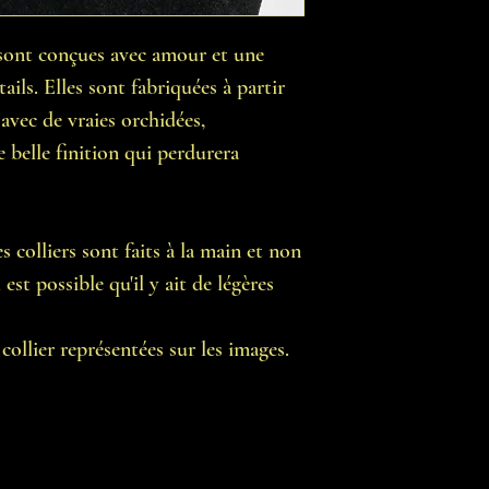
n sont conçues avec amour et une
ails. Elles sont fabriquées à partir
 avec de vraies orchidées,
e belle finition qui perdurera
 colliers sont faits à la main et non
est possible qu'il y ait de légères
ollier représentées sur les images.