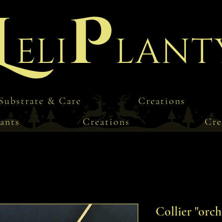
L
P
eli
lant
Substrate & Care
Creations
ants
Creations
Cre
Collier "orch