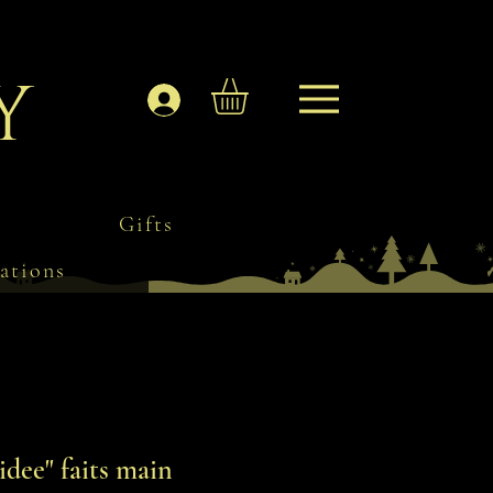
y
Log In
Gifts
ations
idee" faits main