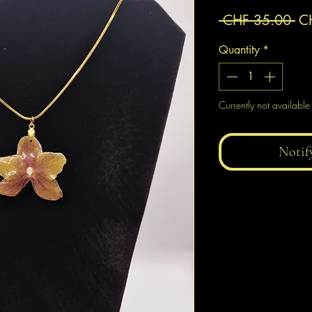
Re
 CHF 35.00 
C
Pr
Quantity
*
Currently not available
Notif