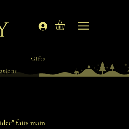
y
Log In
Gifts
ations
idee" faits main