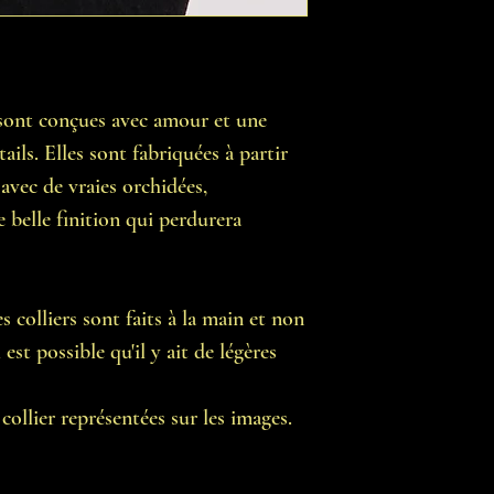
n sont conçues avec amour et une
ails. Elles sont fabriquées à partir
 avec de vraies orchidées,
e belle finition qui perdurera
 colliers sont faits à la main et non
est possible qu'il y ait de légères
ollier représentées sur les images.