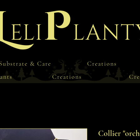
L
P
eli
lant
Substrate & Care
Creations
ants
Creations
Cre
Collier "orch