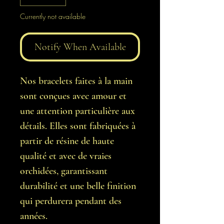
Currently not available
Notify When Available
Nos bracelets faites à la main
sont conçues avec amour et
une attention particulière aux
détails. Elles sont fabriquées à
partir de résine de haute
qualité et avec de vraies
orchidées, garantissant
durabilité et une belle finition
qui perdurera pendant des
années.