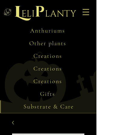
L
p
eli
lanty
Anthuriums
Other plants
Creations
Creations
Creations
Gifts
Substrate & Care