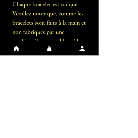
Chaque bracelet est unique.
Veuillez noter que, comme les
bracelets sont faits à la main et
non fabriqués par une
machine, il est possible qu'il y
ait de légères imperfections.
Vous recevrez exactement le
bracelet représentées sur les
images.