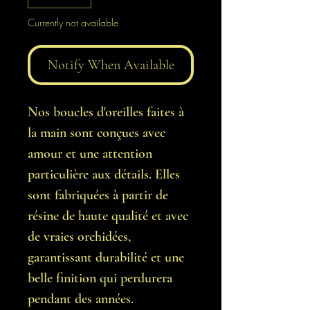
Currently not available
Notify When Available
Nos boucles d'oreilles faites à
la main sont conçues avec
amour et une attention
particulière aux détails. Elles
sont fabriquées à partir de
résine de haute qualité et avec
de vraies orchidées,
garantissant durabilité et une
belle finition qui perdurera
pendant des années.