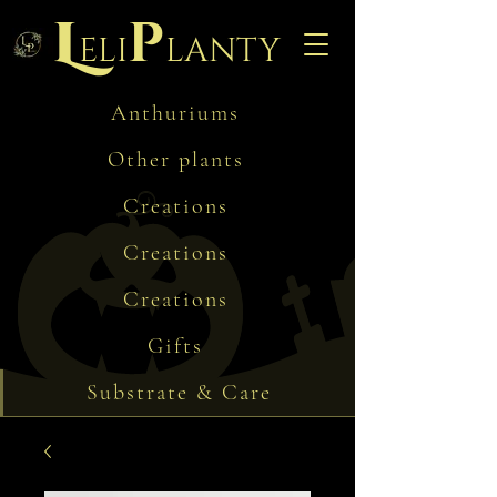
L
p
eli
lanty
Anthuriums
Other plants
Creations
Creations
Creations
Gifts
Substrate & Care