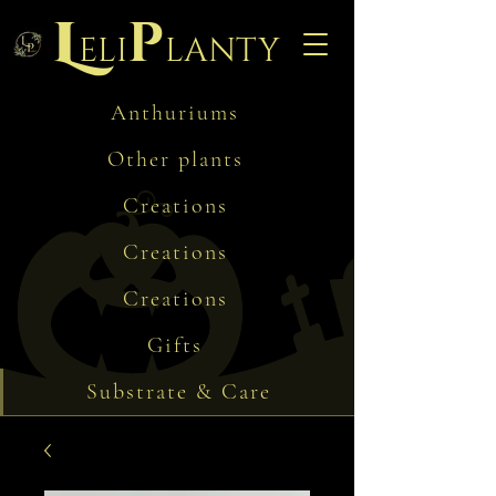
L
p
eli
lanty
Anthuriums
Other plants
Creations
Creations
Creations
Gifts
Substrate & Care