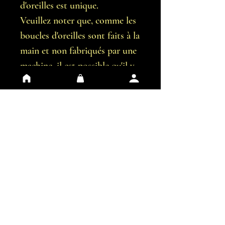
d'oreilles est unique.
Veuillez noter que, comme les
boucles d'oreilles sont faits à la
main et non fabriqués par une
machine, il est possible qu'il y
ait de légères imperfections.
Vous recevrez exactement les
boucles d'oreilles représentées
sur les images.