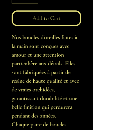
Add to Cart
Nos boucles d'oreilles faites à
la main sont conçues avec
amour et une attention
particulière aux détails. Elles
sont fabriquées à partir de
résine de haute qualité et avec
de vraies orchidées,
garantissant durabilité et une
belle finition qui perdurera
pendant des années.
Chaque paire de boucles