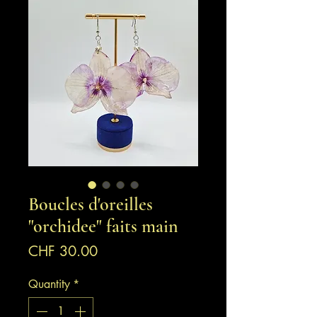
Boucles d'oreilles
"orchidee" faits main
Price
CHF 30.00
Quantity
*