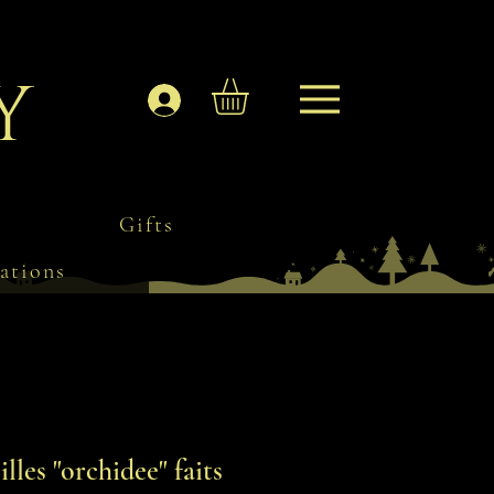
y
Log In
Gifts
ations
illes "orchidee" faits