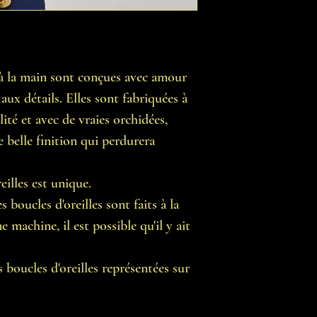
s à la main sont conçues avec amour
aux détails. Elles sont fabriquées à
lité et avec de vraies orchidées,
e belle finition qui perdurera
illes est unique.
 boucles d'oreilles sont faits à la
 machine, il est possible qu'il y ait
 boucles d'oreilles représentées sur