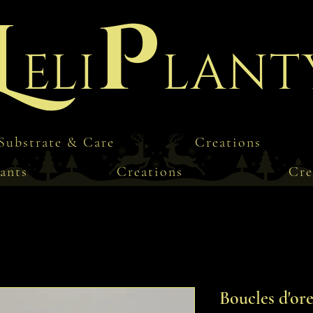
L
P
eli
lant
Substrate & Care
Creations
ants
Creations
Cre
Boucles d'ore