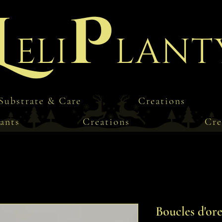
L
P
eli
lant
Substrate & Care
Creations
ants
Creations
Cre
Boucles d'ore