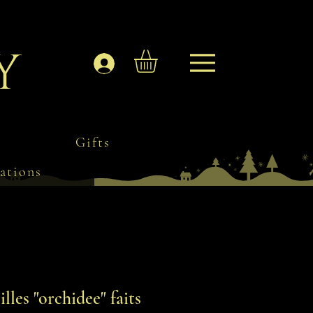
y
Log In
Gifts
ations
illes "orchidee" faits