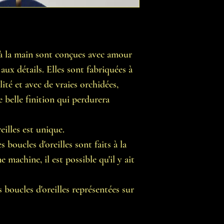
s à la main sont conçues avec amour
aux détails. Elles sont fabriquées à
lité et avec de vraies orchidées,
e belle finition qui perdurera
illes est unique.
 boucles d'oreilles sont faits à la
 machine, il est possible qu'il y ait
 boucles d'oreilles représentées sur