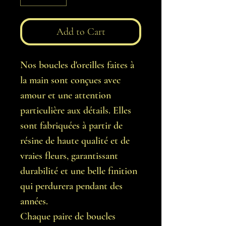
Add to Cart
Nos boucles d'oreilles faites à
la main sont conçues avec
amour et une attention
particulière aux détails. Elles
sont fabriquées à partir de
résine de haute qualité et de
vraies fleurs, garantissant
durabilité et une belle finition
qui perdurera pendant des
années.
Chaque paire de boucles