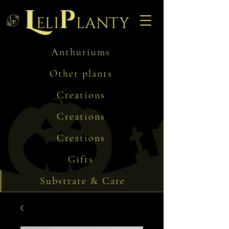
L
p
eli
lanty
Anthuriums
Other plants
Creations
Creations
Creations
Gifts
Substrate & Care