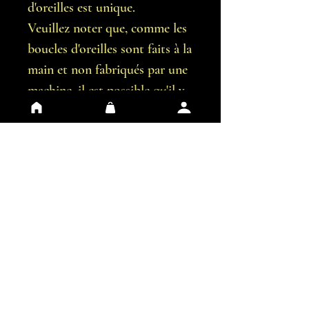
d'oreilles est unique.
Veuillez noter que, comme les
boucles d'oreilles sont faits à la
main et non fabriqués par une
machine, il est possible qu'il y
ait de légères imperfections.
Vous recevrez exactement les
boucles d'oreilles représentées
sur les images.