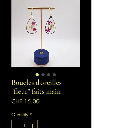
Boucles d'oreilles
"fleur" faits main
Price
CHF 15.00
Quantity
*