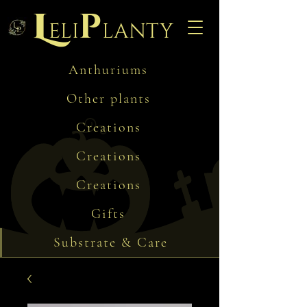
L
p
eli
lanty
Anthuriums
Other plants
Creations
Creations
Creations
Gifts
Substrate & Care