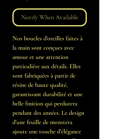
Notify When Available
Nos boucles d'oreilles faites à
la main sont conçues avec
amour et une attention
particulière aux détails. Elles
sont fabriquées à partir de
résine de haute qualité,
garantissant durabilité et une
belle finition qui perdurera
pendant des années. Le design
d'une feuille de monstera
ajoute une touche d'élégance