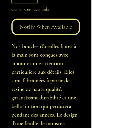
Currently not available
Notify When Available
Nos boucles d'oreilles faites à
la main sont conçues avec
amour et une attention
particulière aux détails. Elles
sont fabriquées à partir de
résine de haute qualité,
garantissant durabilité et une
belle finition qui perdurera
pendant des années. Le design
d'une feuille de monstera