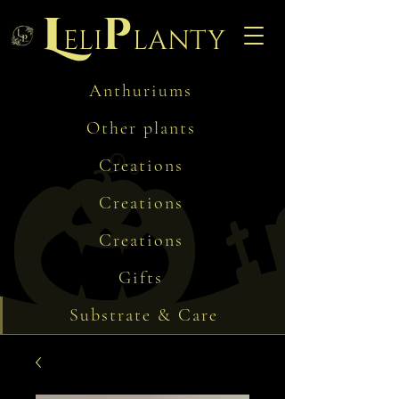
L
p
eli
lanty
Anthuriums
Other plants
Creations
Creations
Creations
Gifts
Substrate & Care