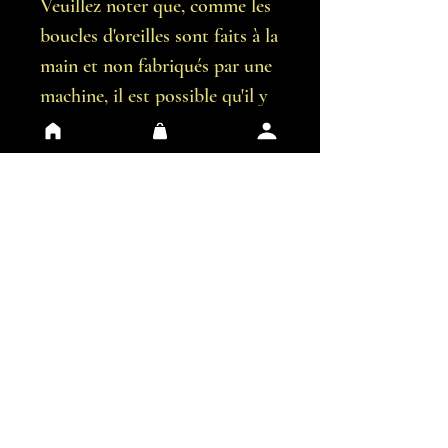
Veuillez noter que, comme les
boucles d'oreilles sont faits à la
main et non fabriqués par une
machine, il est possible qu'il y
ait de légères imperfections.
Vous recevrez exactement les
boucles d'oreilles représentées
sur les images.