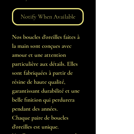
Notify When Available
Nos boucles d'oreilles faites à
la main sont conçues avec
amour et une attention
particulière aux détails. Elles
sont fabriquées à partir de
résine de haute qualité,
garantissant durabilité et une
belle finition qui perdurera
pendant des années.
Chaque paire de boucles
d'oreilles est unique.