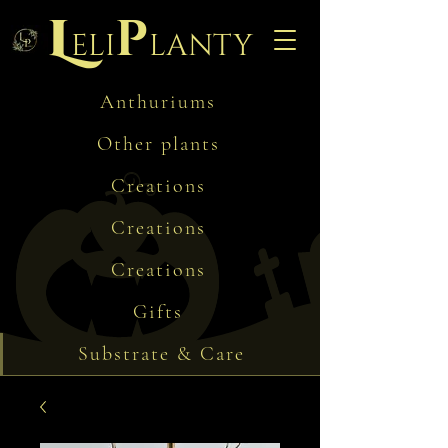
L
p
eli
lanty
Anthuriums
Other plants
Creations
Creations
Creations
Gifts
Substrate & Care