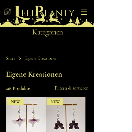
L
p
eli
lanty
Kategorien
Start
Eigene Kreationen
Eigene Kreationen
Filtern & sortieren
218 Produkte
NEW
NEW