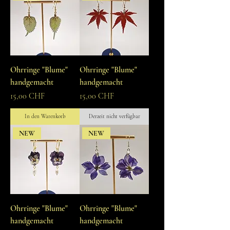
Ohrringe "Blume"
Ohrringe "Blume"
handgemacht
handgemacht
Preis
Preis
15,00 CHF
15,00 CHF
In den Warenkorb
Derzeit nicht verfügbar
NEW
NEW
Ohrringe "Blume"
Ohrringe "Blume"
handgemacht
handgemacht