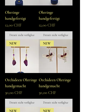
Ohrringe
Ohrringe
handgefertigt
handgefertigt
Preis
Preis
12,00 CHF
12,00 CHF
Derzeit nicht verfügbar
Derzeit nicht verfügbar
NEW
NEW
Orchideen Ohrringe
Orchideen Ohrringe
handgemacht
handgemacht
Preis
Preis
30,00 CHF
30,00 CHF
Derzeit nicht verfügbar
Derzeit nicht verfügbar
NEW
NEW