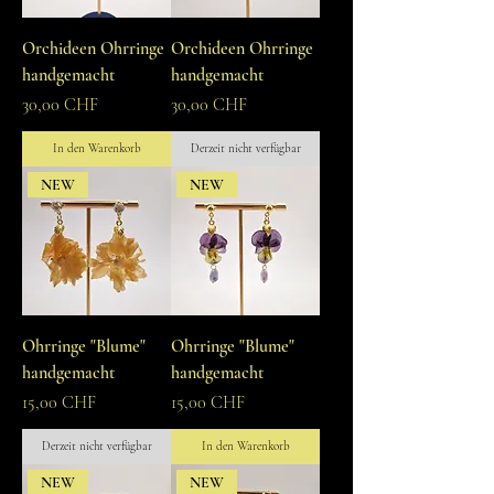
Orchideen Ohrringe
Orchideen Ohrringe
handgemacht
handgemacht
Preis
Preis
30,00 CHF
30,00 CHF
In den Warenkorb
Derzeit nicht verfügbar
NEW
NEW
Ohrringe "Blume"
Ohrringe "Blume"
handgemacht
handgemacht
Preis
Preis
15,00 CHF
15,00 CHF
Derzeit nicht verfügbar
In den Warenkorb
NEW
NEW