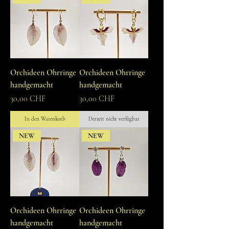
Orchideen Ohrringe
Orchideen Ohrringe
handgemacht
handgemacht
Preis
Preis
30,00 CHF
30,00 CHF
In den Warenkorb
Derzeit nicht verfügbar
NEW
NEW
Orchideen Ohrringe
Orchideen Ohrringe
handgemacht
handgemacht