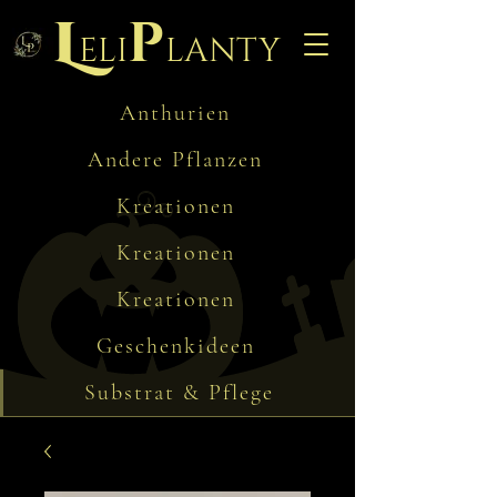
L
p
eli
lanty
Anthurien
Andere Pflanzen
Kreationen
Kreationen
Kreationen
Geschenkideen
Substrat & Pflege