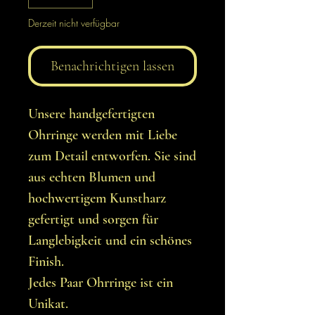
Derzeit nicht verfügbar
Benachrichtigen lassen
Unsere handgefertigten
Ohrringe werden mit Liebe
zum Detail entworfen. Sie sind
aus echten Blumen und
hochwertigem Kunstharz
gefertigt und sorgen für
Langlebigkeit und ein schönes
Finish.
Jedes Paar Ohrringe ist ein
Unikat.