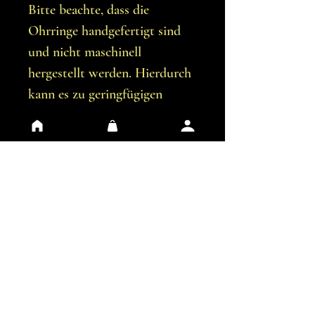
Bitte beachte, dass die
Ohrringe handgefertigt sind
und nicht maschinell
hergestellt werden. Hierdurch
kann es zu geringfügigen
Unvollkommenheiten
kommen.
Du erhältst genau die
Ohrringe, die auf den Bildern
abgebildet sind.