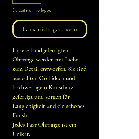
Derzeit nicht verfügbar
Benachrichtigen lassen
Unsere handgefertigten
Ohrringe werden mit Liebe
zum Detail entworfen. Sie sind
aus echten Orchideen und
hochwertigem Kunstharz
gefertigt und sorgen für
Langlebigkeit und ein schönes
Finish.
Jedes Paar Ohrringe ist ein
Unikat.