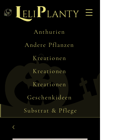
L
p
eli
lanty
Anthurien
Andere Pflanzen
Kreationen
Kreationen
Kreationen
Geschenkideen
Substrat & Pflege