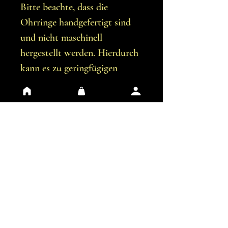
Bitte beachte, dass die
Ohrringe handgefertigt sind
und nicht maschinell
hergestellt werden. Hierdurch
kann es zu geringfügigen
Unvollkommenheiten
kommen.
Du erhältst genau die
Ohrringe, die auf den Bildern
abgebildet sind.