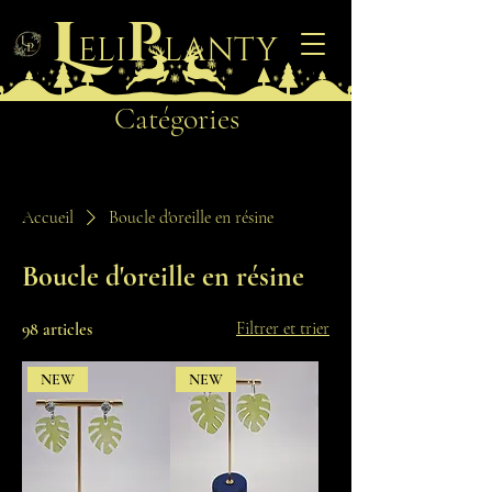
L
p
eli
lanty
Catégories
Accueil
Boucle d'oreille en résine
Boucle d'oreille en résine
Filtrer et trier
98 articles
NEW
NEW