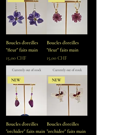
Boucles d'oreilles
Boucles d'oreilles
"fleur" faits main
"fleur" faits main
Prix
Prix
15,00 CHF
15,00 CHF
Currently out of stock
Currently out of stock
NEW
NEW
Boucles d'oreilles
Boucles d'oreilles
"orchidee" faits main
"orchidee" faits main