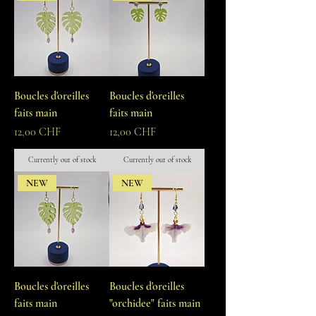
Boucles d'oreilles
Boucles d'oreilles
faits main
faits main
Prix
Prix
12,00 CHF
12,00 CHF
Currently out of stock
Currently out of stock
NEW
NEW
Boucles d'oreilles
Boucles d'oreilles
faits main
"orchidee" faits main