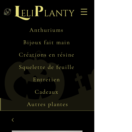
L
p
eli
lanty
Anthuriums
Bijoux fait main
Créations en résine
Squelette de feuille
Entretien
Cadeaux
Autres plantes