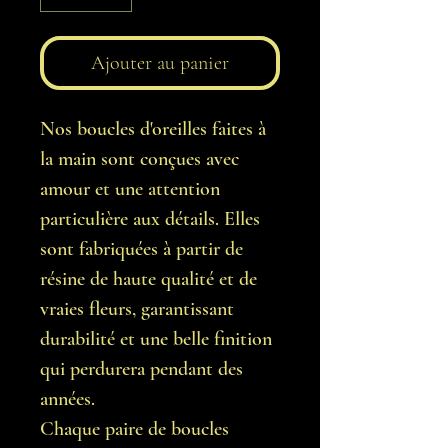
Ajouter au panier
Nos boucles d'oreilles faites à
la main sont conçues avec
amour et une attention
particulière aux détails. Elles
sont fabriquées à partir de
résine de haute qualité et de
vraies fleurs, garantissant
durabilité et une belle finition
qui perdurera pendant des
années.
Chaque paire de boucles