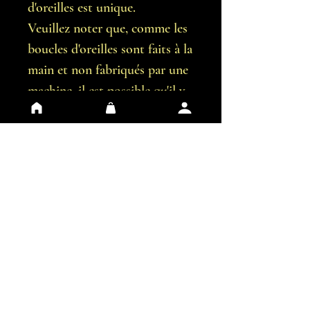
d'oreilles est unique.
Veuillez noter que, comme les
boucles d'oreilles sont faits à la
main et non fabriqués par une
machine, il est possible qu'il y
ait de légères imperfections.
Vous recevrez exactement les
boucles d'oreilles représentées
sur les images.