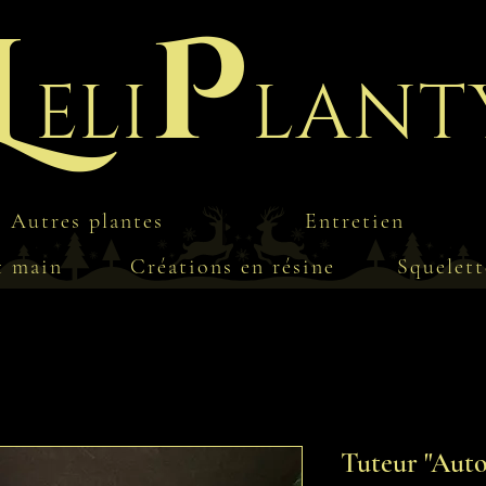
L
P
eli
lant
Autres plantes
Entretien
t main
Créations en résine
Squelett
Tuteur "Auto