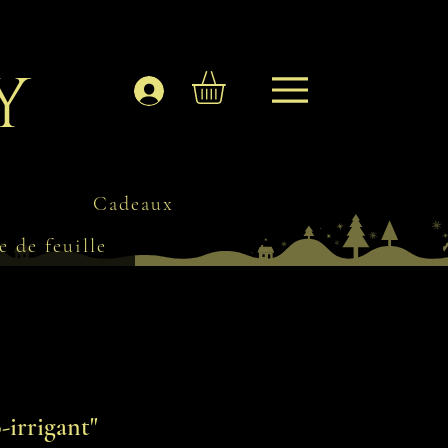
y
Se connecter
Cadeaux
e de feuille
-irrigant"