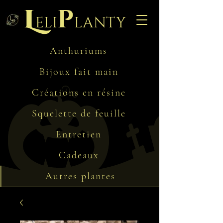
L
p
eli
lanty
Anthuriums
Bijoux fait main
Créations en résine
Squelette de feuille
Entretien
Cadeaux
Autres plantes