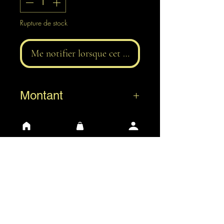
Rupture de stock
Me notifier lorsque cet article est disponible
Montant
0,5 L
1 L
3 L