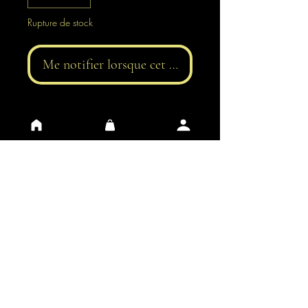
Rupture de stock
Me notifier lorsque cet article est disponible
Conditions générales
Protection des données
Contacts
FAQ
Impressum