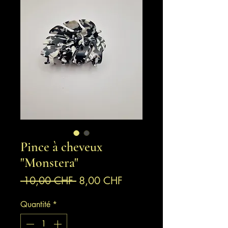
Pince à cheveux
"Monstera"
Prix
Prix
 10,00 CHF 
8,00 CHF
original
promotionnel
Quantité
*