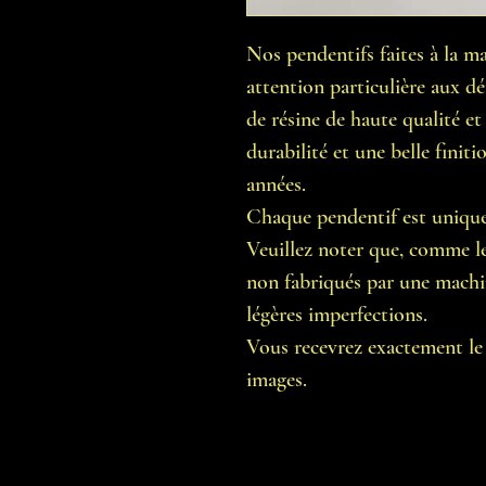
Nos pendentifs faites à la m
attention particulière aux dét
de résine de haute qualité et 
durabilité et une belle finit
années.
Chaque pendentif est unique
Veuillez noter que, comme le
non fabriqués par une machine
légères imperfections.
Vous recevrez exactement le 
images.