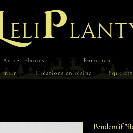
L
P
eli
lant
Autres plantes
Entretien
t main
Créations en résine
Squelett
Pendentif "fl