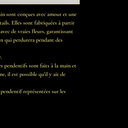
ain sont conçues avec amour et une
ails. Elles sont fabriquées à partir
avec de vraies fleurs, garantissant
ion qui perdurera pendant des
.
s pendentifs sont faits à la main et
, il est possible qu'il y ait de
pendentif représentées sur les