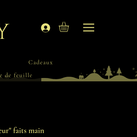
y
Se connecter
Cadeaux
e de feuille
eur" faits main