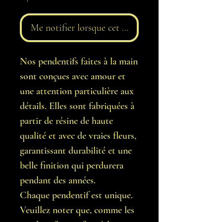
Me notifier lorsque cet article est disponible
Nos pendentifs faites à la main
sont conçues avec amour et
une attention particulière aux
détails. Elles sont fabriquées à
partir de résine de haute
qualité et avec de vraies fleurs,
garantissant durabilité et une
belle finition qui perdurera
pendant des années.
Chaque pendentif est unique.
Veuillez noter que, comme les