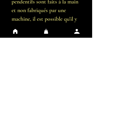
pendentifs sont faits à la main
et non fabriqués par une
machine, il est possible qu'il y
ait de légères imperfections.
Vous recevrez exactement le
pendentif représentées sur les
images.