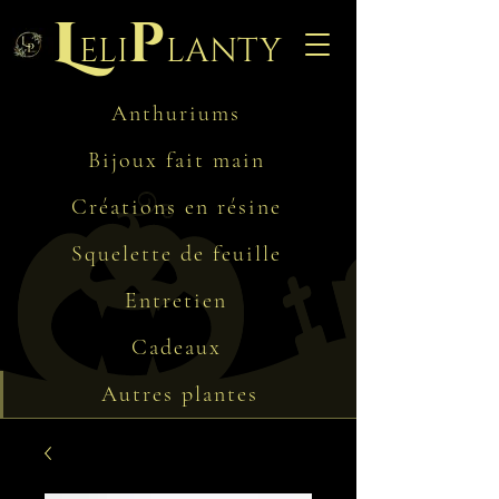
L
p
eli
lanty
Anthuriums
Bijoux fait main
Créations en résine
Squelette de feuille
Entretien
Cadeaux
Autres plantes