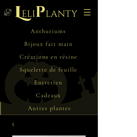
L
p
eli
lanty
Anthuriums
Bijoux fait main
Créations en résine
Squelette de feuille
Entretien
Cadeaux
Autres plantes