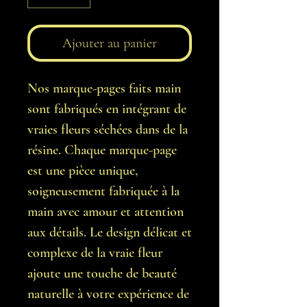
Ajouter au panier
Nos marque-pages faits main
sont fabriqués en intégrant de
vraies fleurs séchées dans de la
résine. Chaque marque-page
est une pièce unique,
soigneusement fabriquée à la
main avec amour et attention
aux détails. Le design délicat et
complexe de la vraie fleur
ajoute une touche de beauté
naturelle à votre expérience de