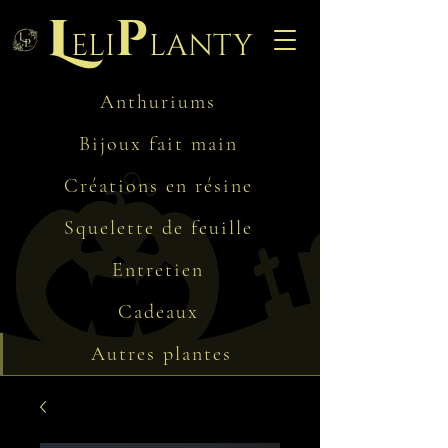
L
p
eli
lanty
Anthuriums
Bijoux fait main
Créations en résine
Squelette de feuille
Entretien
Cadeaux
Autres plantes