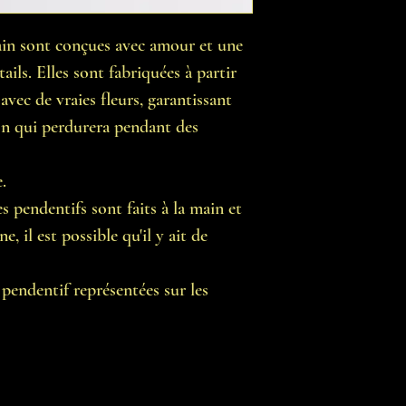
ain sont conçues avec amour et une
ails. Elles sont fabriquées à partir
avec de vraies fleurs, garantissant
ion qui perdurera pendant des
.
s pendentifs sont faits à la main et
, il est possible qu'il y ait de
pendentif représentées sur les