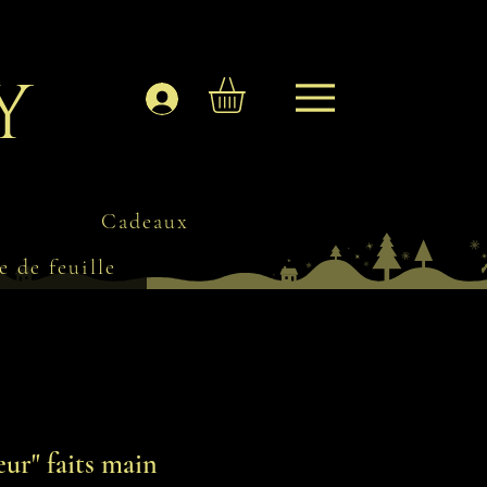
y
Se connecter
Cadeaux
e de feuille
eur" faits main