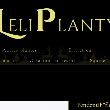
L
P
eli
lant
Autres plantes
Entretien
t main
Créations en résine
Squelett
Pendentif "fl