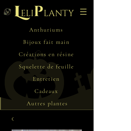
L
p
eli
lanty
Anthuriums
Bijoux fait main
Créations en résine
Squelette de feuille
Entretien
Cadeaux
Autres plantes