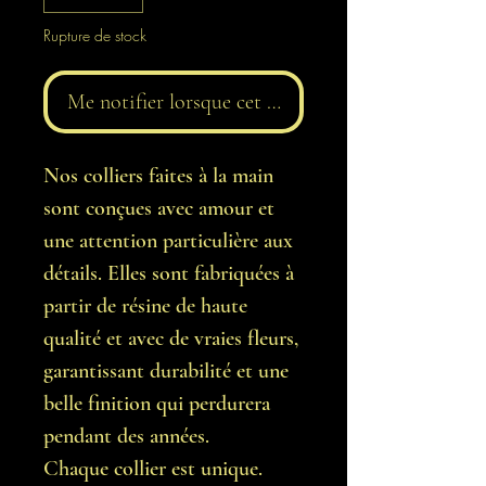
Rupture de stock
Me notifier lorsque cet article est disponible
Nos colliers faites à la main
sont conçues avec amour et
une attention particulière aux
détails. Elles sont fabriquées à
partir de résine de haute
qualité et avec de vraies fleurs,
garantissant durabilité et une
belle finition qui perdurera
pendant des années.
Chaque collier est unique.