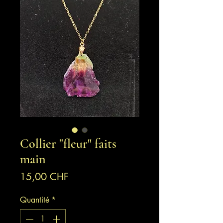
Collier "fleur" faits
main
Prix
15,00 CHF
Quantité
*