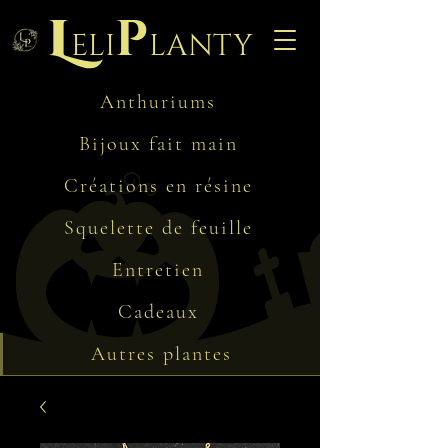
L
p
eli
lanty
Anthuriums
Bijoux fait main
Créations en résine
Squelette de feuille
Entretien
Cadeaux
Autres plantes