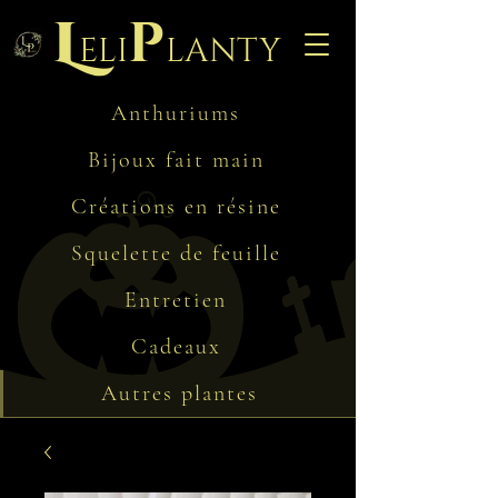
L
p
eli
lanty
Anthuriums
Bijoux fait main
Créations en résine
Squelette de feuille
Entretien
Cadeaux
Autres plantes