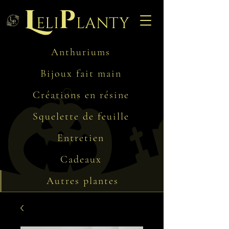
L
p
eli
lanty
Anthuriums
Bijoux fait main
Créations en résine
Squelette de feuille
Entretien
Cadeaux
Autres plantes