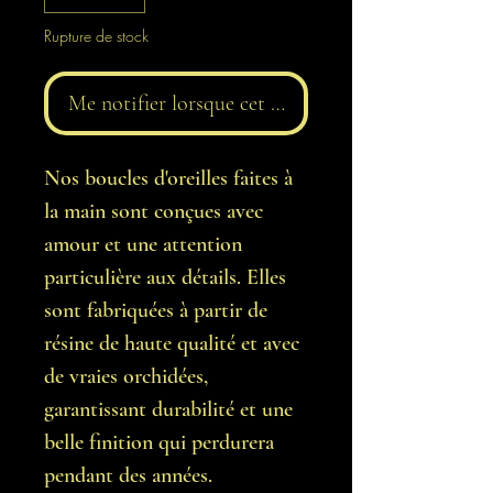
Rupture de stock
Me notifier lorsque cet article est disponible
Nos boucles d'oreilles faites à
la main sont conçues avec
amour et une attention
particulière aux détails. Elles
sont fabriquées à partir de
résine de haute qualité et avec
de vraies orchidées,
garantissant durabilité et une
belle finition qui perdurera
pendant des années.