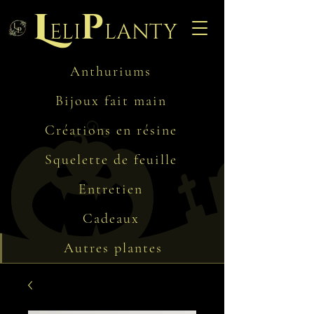
L
p
eli
lanty
Anthuriums
Bijoux fait main
Créations en résine
Squelette de feuille
Entretien
Cadeaux
Autres plantes