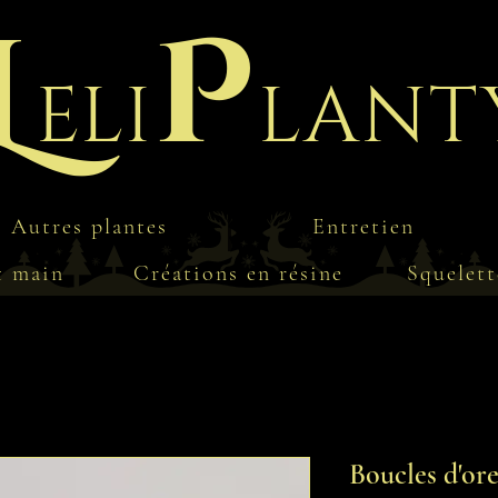
L
P
eli
lant
Autres plantes
Entretien
t main
Créations en résine
Squelett
Boucles d'ore