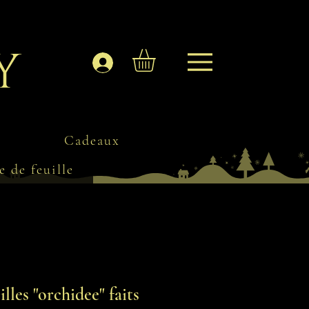
y
Se connecter
Cadeaux
e de feuille
illes "orchidee" faits