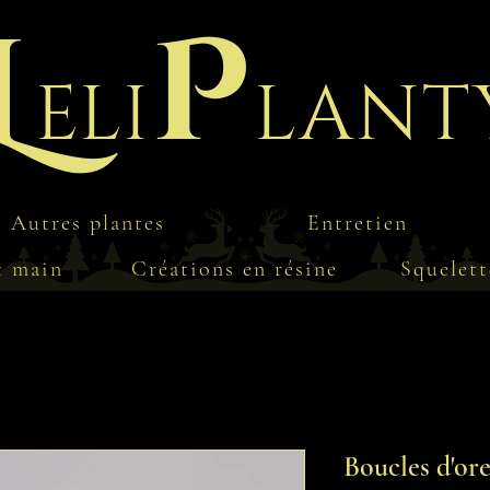
L
P
eli
lant
Autres plantes
Entretien
t main
Créations en résine
Squelett
Boucles d'ore