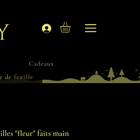
y
Se connecter
Cadeaux
e de feuille
illes "fleur" faits main