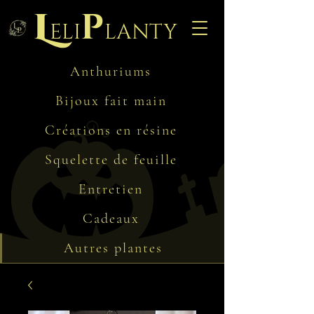
L
p
eli
lanty
Anthuriums
Bijoux fait main
Créations en résine
Squelette de feuille
Entretien
Cadeaux
Autres plantes