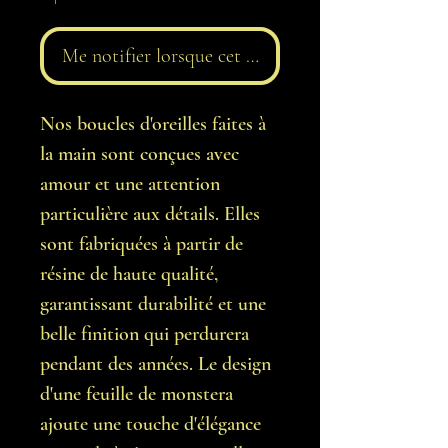
Me notifier lorsque cet article est disponible
Nos boucles d'oreilles faites à
la main sont conçues avec
amour et une attention
particulière aux détails. Elles
sont fabriquées à partir de
résine de haute qualité,
garantissant durabilité et une
belle finition qui perdurera
pendant des années. Le design
d'une feuille de monstera
ajoute une touche d'élégance