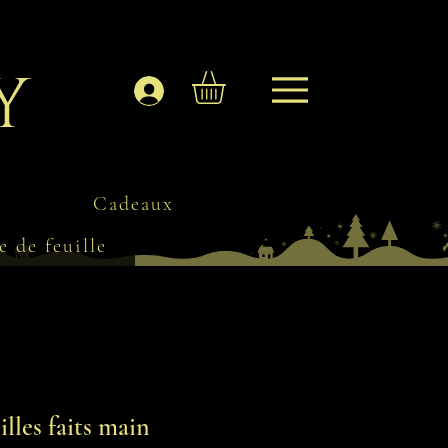
y
Se connecter
Cadeaux
e de feuille
illes faits main