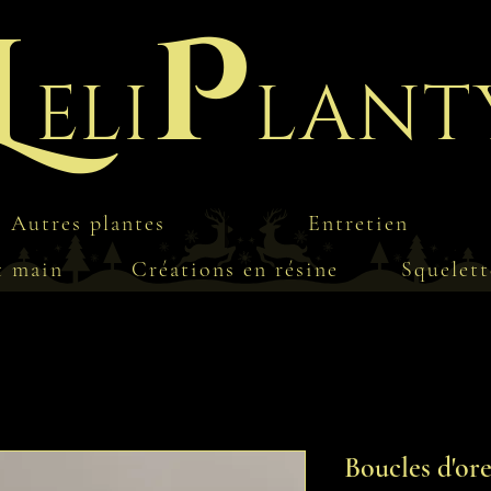
L
P
eli
lant
Autres plantes
Entretien
t main
Créations en résine
Squelett
Boucles d'ore