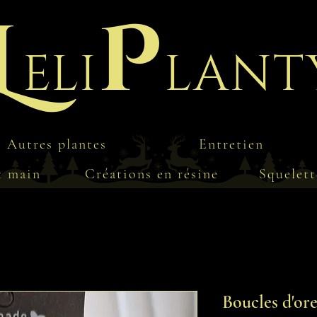
L
P
eli
lant
Autres plantes
Entretien
t main
Créations en résine
Squelett
Boucles d'ore