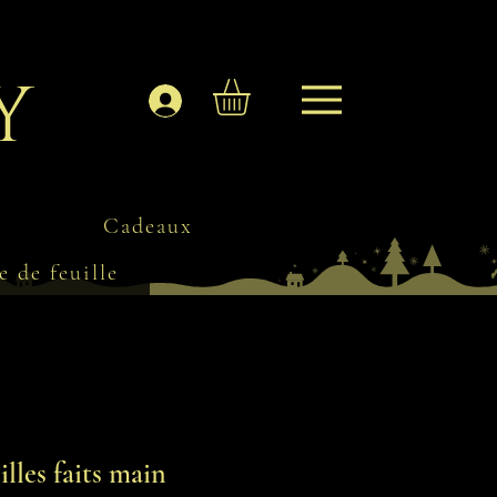
y
Se connecter
Cadeaux
e de feuille
illes faits main