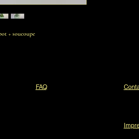
e pot + soucoupe
FAQ
Cont
Impr