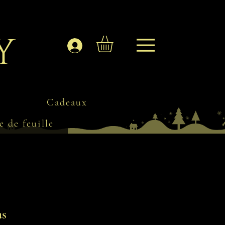
y
Se connecter
Cadeaux
e de feuille
us