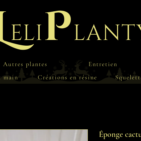
L
P
eli
lant
Autres plantes
Entretien
t main
Créations en résine
Squelett
Éponge cact