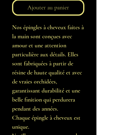
Ajouter au panier
Nos épingles à cheveux faites à
la main sont conçues avec
amour et une attention
particulière aux détails. Elles
sont fabriquées à partir de
résine de haute qualité et avec
de vraies orchidées,
garantissant durabilité et une
belle finition qui perdurera
pendant des années.
Chaque épingle à cheveux est
unique.