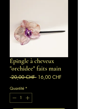
Épingle à cheveux
"orchidee" faits main
Prix
Prix
 20,00 CHF 
16,00 CHF
original
promotionnel
Quantité
*