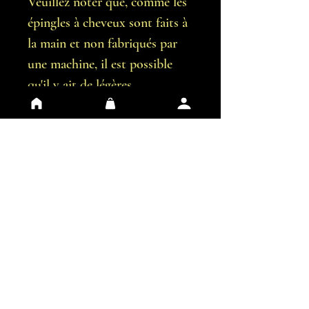
Veuillez noter que, comme les
épingles à cheveux sont faits à
la main et non fabriqués par
une machine, il est possible
qu'il y ait de légères
imperfections.
Vous recevrez exactement les
boucles d'oreilles représentées
sur les images.