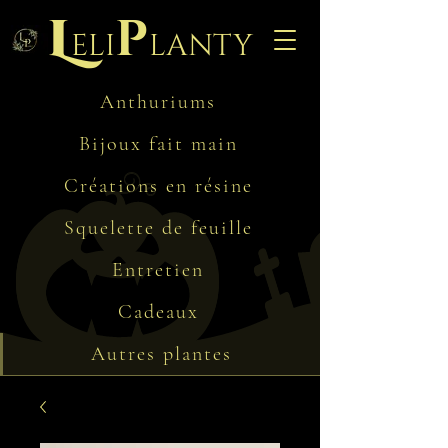
L
p
eli
lanty
Anthuriums
Bijoux fait main
Créations en résine
Squelette de feuille
Entretien
Cadeaux
Autres plantes