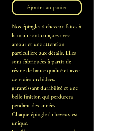
Ajouter au panier
Nos épingles à cheveux faites à
la main sont conçues avec
amour et une attention
particulière aux détails. Elles
sont fabriquées à partir de
résine de haute qualité et avec
de vraies orchidées,
garantissant durabilité et une
belle finition qui perdurera
pendant des années.
Chaque épingle à cheveux est
unique.