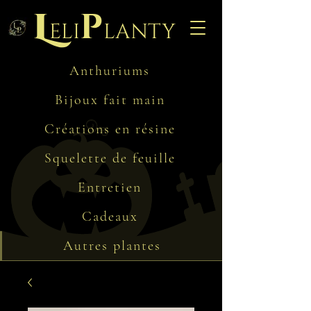
L
p
eli
lanty
Anthuriums
Bijoux fait main
Créations en résine
Squelette de feuille
Entretien
Cadeaux
Autres plantes