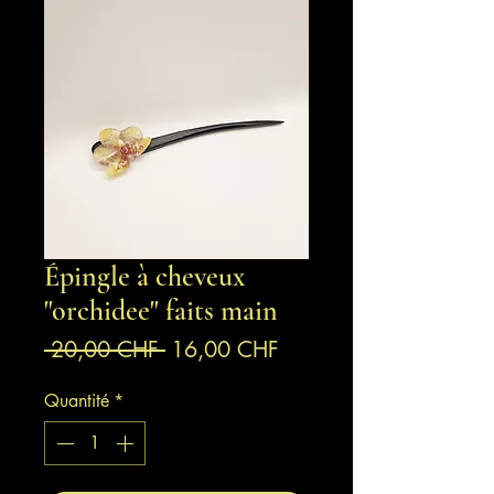
Épingle à cheveux
"orchidee" faits main
Prix
Prix
 20,00 CHF 
16,00 CHF
original
promotionnel
Quantité
*