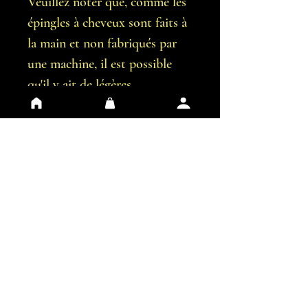
Veuillez noter que, comme les
épingles à cheveux sont faits à
la main et non fabriqués par
une machine, il est possible
qu'il y ait de légères
imperfections.
Vous recevrez exactement les
boucles d'oreilles représentées
sur les images.