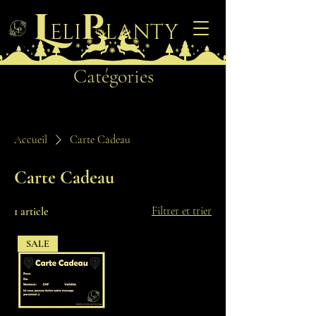
L
p
eli
lanty
Catégories
Accueil
Carte Cadeau
Carte Cadeau
Filtrer et trier
1 article
SALE