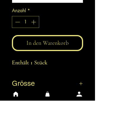
Anzahl
*
In den Warenkorb
Enthält 1 Stück
Grösse
M = 13,5 x 10 cm
S = 8 x 6,7 cm