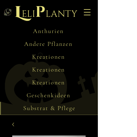
L
p
eli
lanty
Anthurien
Andere Pflanzen
Kreationen
Kreationen
Kreationen
Geschenkideen
Substrat & Pflege