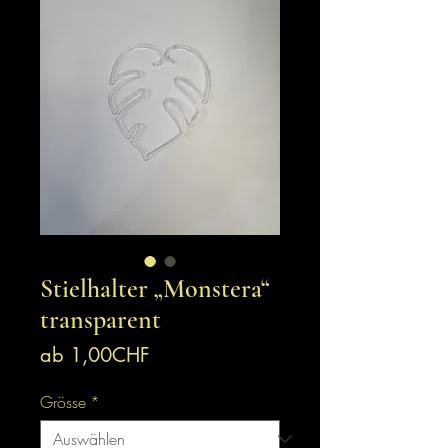
Stielhalter „Monstera“
transparent
Sale-
ab
1,00CHF
Preis
Grösse
*