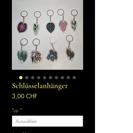
Schlüsselanhänger
Preis
3,00 CHF
Typ
*