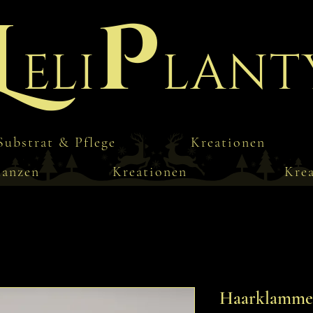
L
P
eli
lant
Substrat & Pflege
Kreationen
lanzen
Kreationen
Kre
Haarklammer