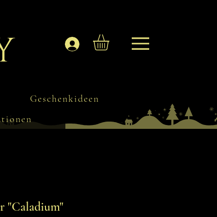
y
Anmelden
Geschenkideen
ationen
 "Caladium"