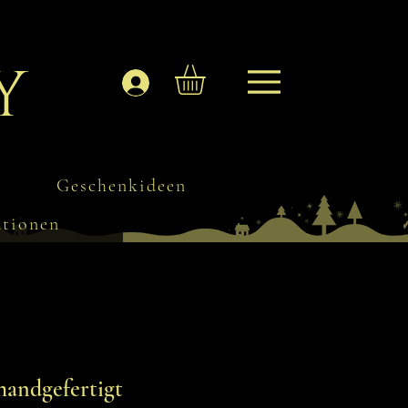
y
Anmelden
Geschenkideen
ationen
handgefertigt