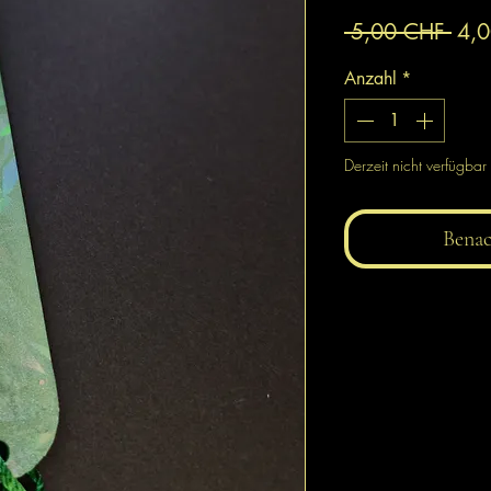
Sta
 5,00 CHF 
4,
Anzahl
*
Derzeit nicht verfügbar
Benac