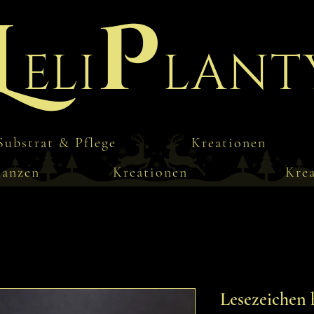
L
P
eli
lant
Substrat & Pflege
Kreationen
lanzen
Kreationen
Kre
Lesezeichen 