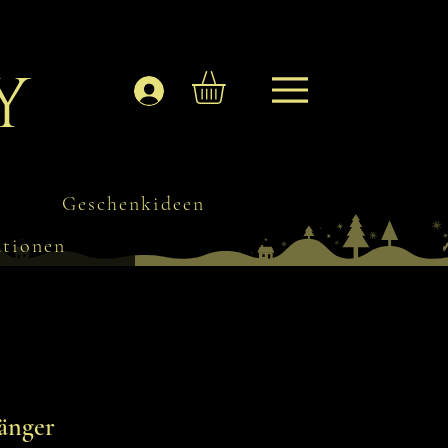
y
Anmelden
Geschenkideen
ationen
änger