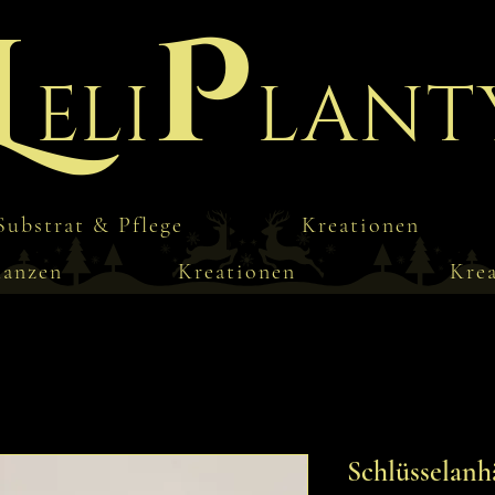
L
P
eli
lant
Substrat & Pflege
Kreationen
lanzen
Kreationen
Kre
Schlüsselanh