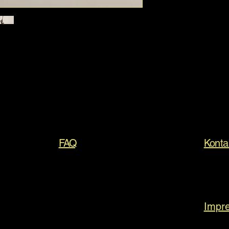
FAQ
Konta
Impr