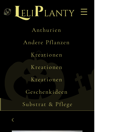
L
p
eli
lanty
Anthurien
Andere Pflanzen
Kreationen
Kreationen
Kreationen
Geschenkideen
Substrat & Pflege