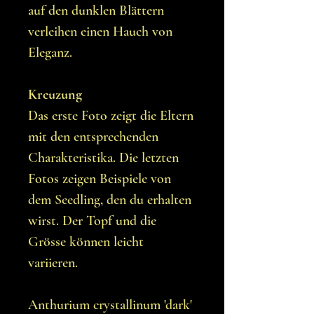
auf den dunklen Blättern
verleihen einen Hauch von
Eleganz.
Kreuzung
Das erste Foto zeigt die Eltern
mit den entsprechenden
Charakteristika. Die letzten
Fotos zeigen Beispiele von
dem Seedling, den du erhalten
wirst. Der Topf und die
Grösse können leicht
variieren.
Anthurium crystallinum 'dark'