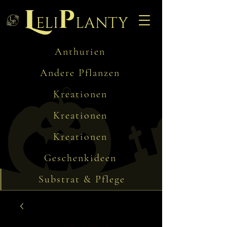
L
p
eli
lanty
Anthurien
Andere Pflanzen
Kreationen
Kreationen
Kreationen
Geschenkideen
Substrat & Pflege