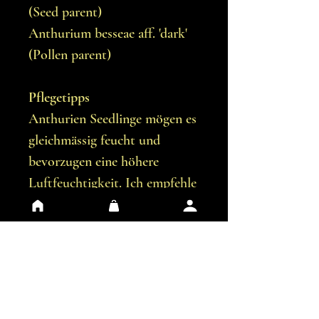
(Seed parent)
Anthurium besseae aff. 'dark'
(Pollen parent)
Pflegetipps
Anthurien Seedlinge mögen es
gleichmässig feucht und
bevorzugen eine höhere
Luftfeuchtigkeit. Ich empfehle
die Seedlinge in einer
durchsichtigen Plastikbox
aufzubewahren, bis sie etwa 4
Blätter haben. Ab diesem
Punkt kann die Pflanze
langsam an den Standort im