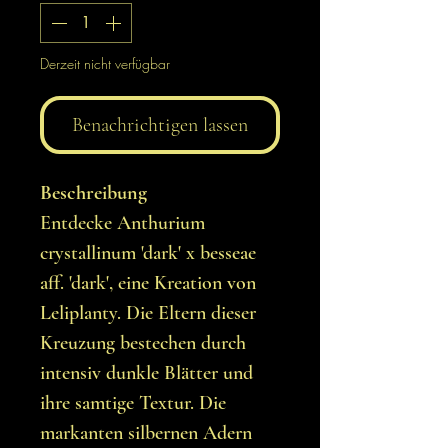
Derzeit nicht verfügbar
Benachrichtigen lassen
Beschreibung
Entdecke Anthurium
crystallinum 'dark' x besseae
aff. 'dark', eine Kreation von
Leliplanty. Die Eltern dieser
Kreuzung bestechen durch
intensiv dunkle Blätter und
ihre samtige Textur. Die
markanten silbernen Adern