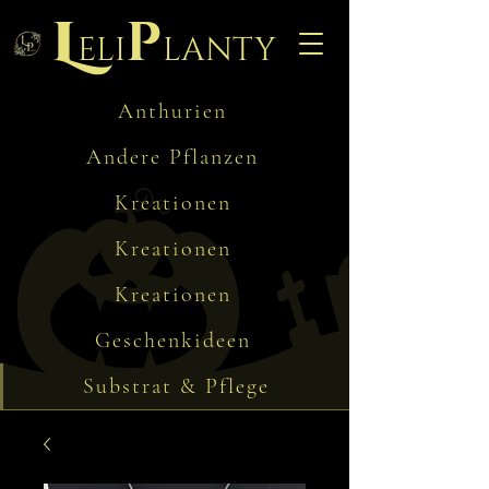
L
p
eli
lanty
Anthurien
Andere Pflanzen
Kreationen
Kreationen
Kreationen
Geschenkideen
Substrat & Pflege