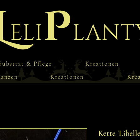
L
P
eli
lant
Substrat & Pflege
Kreationen
lanzen
Kreationen
Kre
Kette 'Libelle