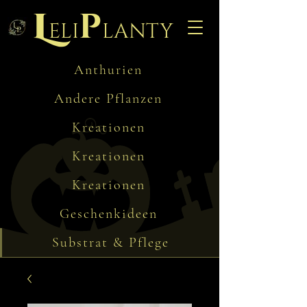
L
p
eli
lanty
Anthurien
Andere Pflanzen
Kreationen
Kreationen
Kreationen
Geschenkideen
Substrat & Pflege